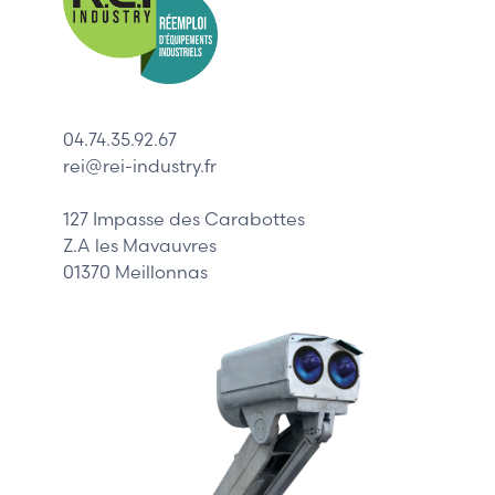
Indramat
ABB
Lenze
Schneider
04.74.35.92.67
Siemens
rei@rei-industry.fr
Philips
DELL
127 Impasse des Carabottes
Z.A les Mavauvres
01370 Meillonnas