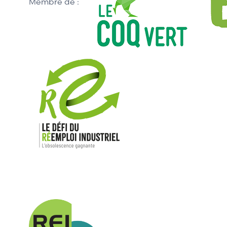
Membre de :
Nos mar
Allen-Bradl