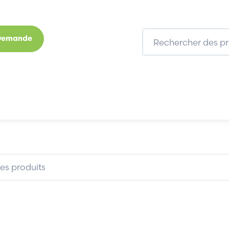
 Demande
s
Marques
Qui sommes-nous
Expertises
OY SOMER...
LEROY SOMER PEF28ANE000A