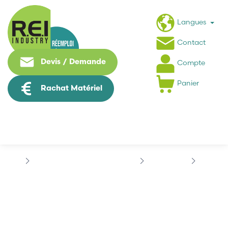
Langues
Contact
Devis / Demande
Compte
Panier
Rachat Matériel
Puissance / Conversion energie
SCHNEIDER
M340
SCHNEIDER...
SCHNEIDER
BMXCPS3020