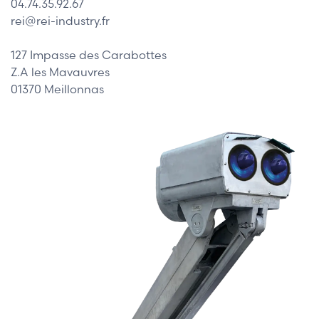
04.74.35.92.67
rei@rei-industry.fr
127 Impasse des Carabottes
Z.A les Mavauvres
01370 Meillonnas