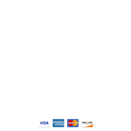
ABB
Lenze
Schneider
Siemens
Philips
DELL
Nos catégories
Contrôle Commande
Hmi / Affichage
Puissance / Conversion energie
© Tous droits réservés. Réalisé par
N2M Solution