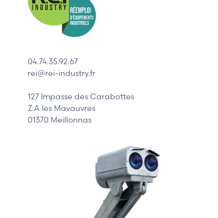
Indramat
ABB
Lenze
Schneider
04.74.35.92.67
Siemens
rei@rei-industry.fr
Philips
DELL
127 Impasse des Carabottes
Z.A les Mavauvres
01370 Meillonnas