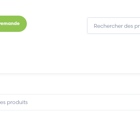
 Demande
s
Marques
Qui sommes-nous
Expertises
EIDER 019774
SCHNEIDER 019774