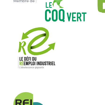
Membre de :
Nos mar
Allen-Bradl