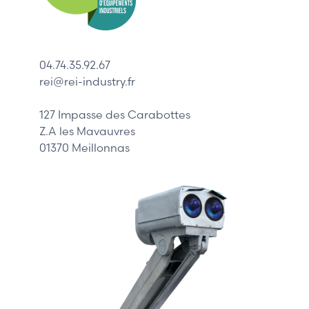
ABB
Lenze
Schneider
04.74.35.92.67
Siemens
rei@rei-industry.fr
Philips
DELL
127 Impasse des Carabottes
Z.A les Mavauvres
01370 Meillonnas