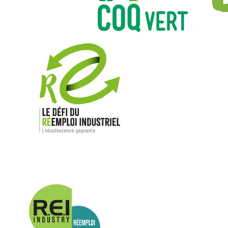
Nos mar
Allen-Bradl
Indramat