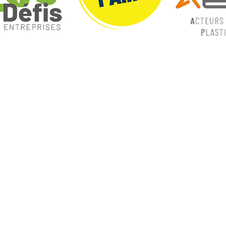
ques
Nos catégories
ey
Contrôle Commande
Hmi / Affichage