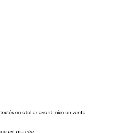
1
 testés en atelier avant mise en vente
que est assurée