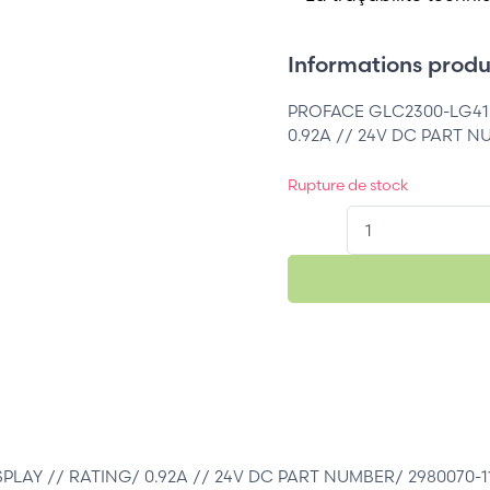
Informations produi
PROFACE GLC2300-LG41
0.92A // 24V DC PART N
Rupture de stock
QT.
AY // RATING/ 0.92A // 24V DC PART NUMBER/ 2980070-11