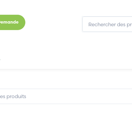
 Demande
s
Marques
Qui sommes-nous
Expertises
PROFACE GLC2300-LG41