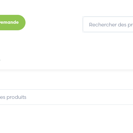
 Demande
s
Marques
Qui sommes-nous
Expertises
PROFACE PROTECTIONGP477R