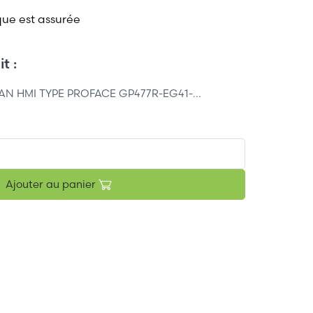
que est assurée
t :
 HMI TYPE PROFACE GP477R-EG41-...
Ajouter au panier