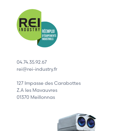
Nos mar
Allen-Bradl
Indramat
ABB
Lenze
Schneider
04.74.35.92.67
Siemens
rei@rei-industry.fr
Philips
DELL
127 Impasse des Carabottes
Z.A les Mavauvres
01370 Meillonnas