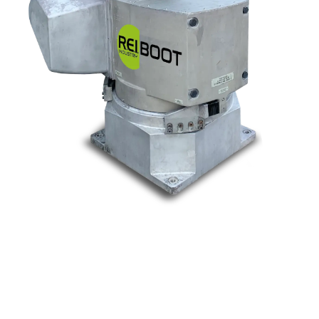
Nos marques
Allen-Bradley
Indramat
ABB
Lenze