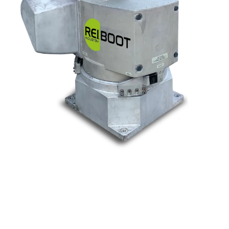
Nos marques
Allen-Bradley
Indramat
ABB
Lenze