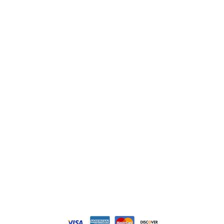
ABB
Lenze
Schneider
Siemens
Philips
DELL
Nos catégories
Contrôle Commande
Hmi / Affichage
Puissance / Conversion energie
© Tous droits réservés. Réalisé par
N2M Solution