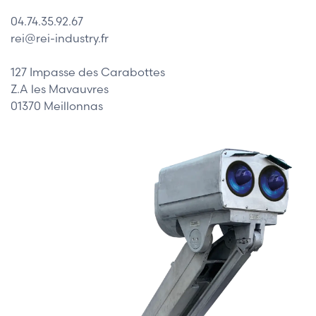
04.74.35.92.67
rei@rei-industry.fr
127 Impasse des Carabottes
Z.A les Mavauvres
01370 Meillonnas