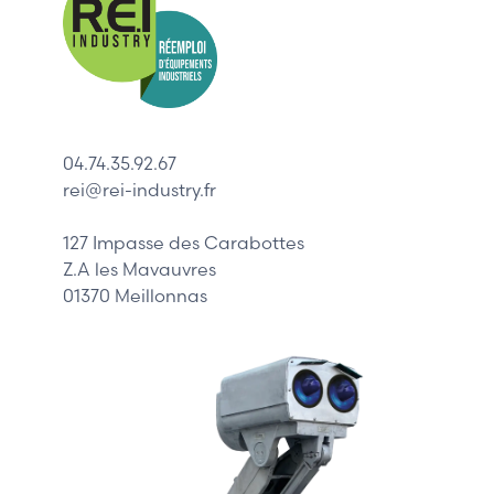
Allen-Bradl
Indramat
ABB
Lenze
Schneider
04.74.35.92.67
Siemens
rei@rei-industry.fr
Philips
DELL
127 Impasse des Carabottes
Z.A les Mavauvres
01370 Meillonnas