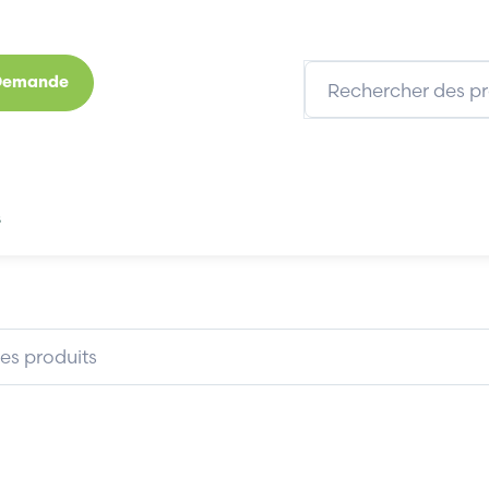
 Demande
s
Marques
Qui sommes-nous
Expertises
00
SIEMENS 6EP13341LB00