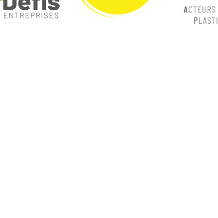
ques
Nos catégories
ey
Contrôle Commande
Hmi / Affichage
Puissance / Conversion energie