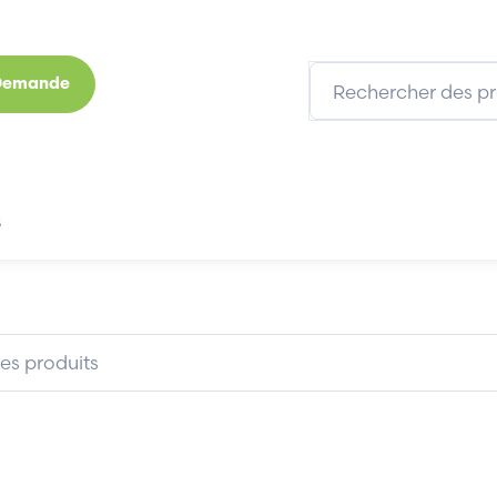
 Demande
s
Marques
Qui sommes-nous
Expertises
SIEMENS 6SE7031-5EF84-1JC1