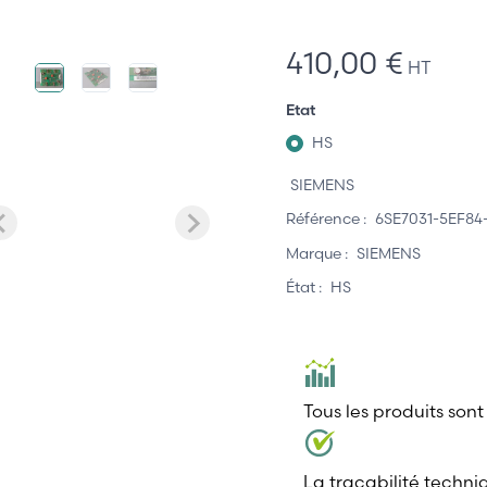
410,00 €
HT
Etat
HS
SIEMENS
Référence :
6SE7031-5EF84
Marque :
SIEMENS
État :
HS
Tous les produits sont
La traçabilité techni