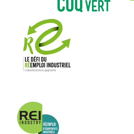
Nos mar
Allen-Bradl
Indramat
ABB