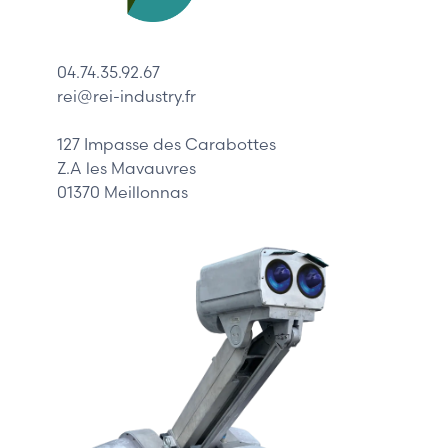
Lenze
Schneider
04.74.35.92.67
Siemens
rei@rei-industry.fr
Philips
DELL
127 Impasse des Carabottes
Z.A les Mavauvres
01370 Meillonnas