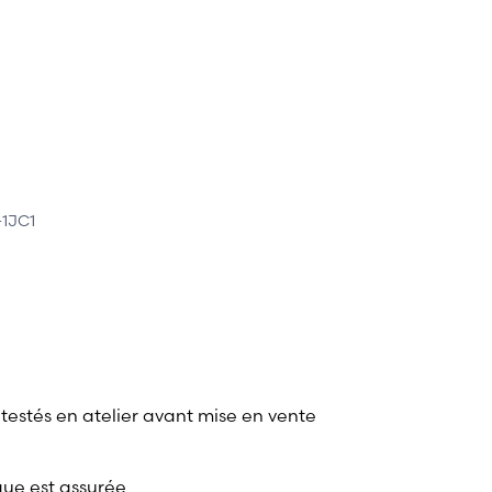
-1JC1
 testés en atelier avant mise en vente
que est assurée