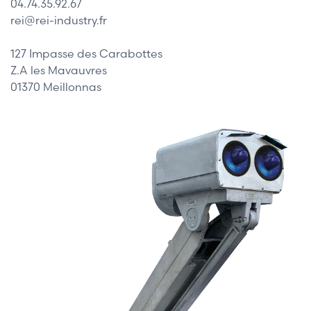
04.74.35.92.67
rei@rei-industry.fr
127 Impasse des Carabottes
Z.A les Mavauvres
01370 Meillonnas