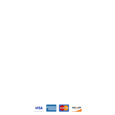
ABB
Lenze
Schneider
Siemens
Philips
DELL
Nos catégories
Contrôle Commande
Hmi / Affichage
Puissance / Conversion energie
© Tous droits réservés. Réalisé par
N2M Solution