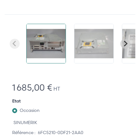
1 685,00 €
HT
Etat
Occasion
SINUMERIK
Référence :
6FC5210-0DF21-2AA0