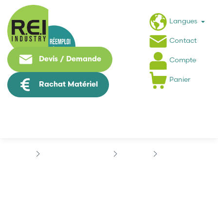
Langues
Contact
Devis / Demande
Compte
Panier
Rachat Matériel
Contrôle Commande
SIEMENS
SINUMERIK
SIEMENS...
SIEMENS 6FC5210-0DF21-
2AA0