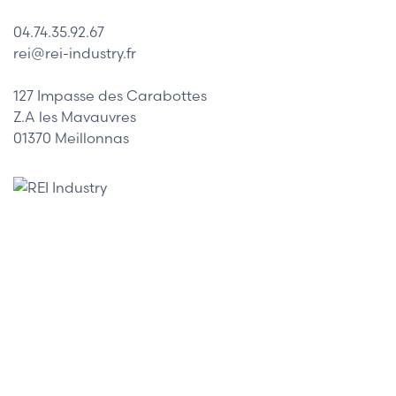
04.74.35.92.67
rei@rei-industry.fr
127 Impasse des Carabottes
Z.A les Mavauvres
01370 Meillonnas
Nos marques
Allen-Bradley
Indramat
ABB
Lenze
Schneider
Siemens
Philips