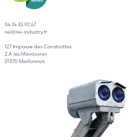
04.74.35.92.67
rei@rei-industry.fr
127 Impasse des Carabottes
Z.A les Mavauvres
01370 Meillonnas