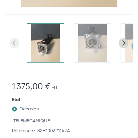
1 375,00 €
HT
Etat
Occasion
TELEMECANIQUE
Référence :
BSH1003P11A2A