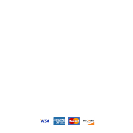
Lenze
Schneider
Siemens
Philips
DELL
Nos catégories
Contrôle Commande
Hmi / Affichage
Puissance / Conversion energie
© Tous droits réservés. Réalisé par
N2M Solution