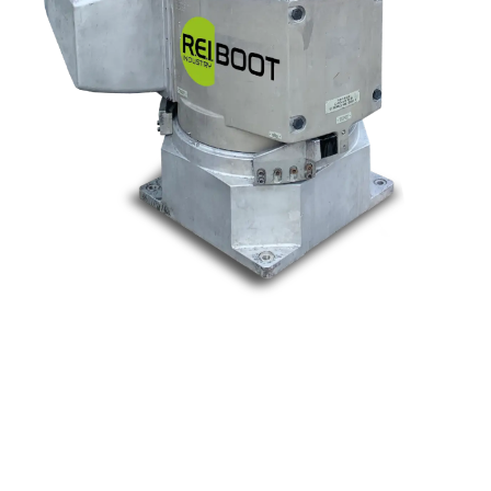
Nos marques
Allen-Bradley
Indramat
ABB
Lenze
Schneider