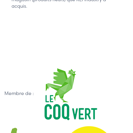
acquis.
Membre de :