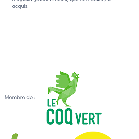
acquis.
Membre de :