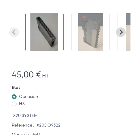
45,00 €
HT
Etat
Occasion
HS
X20 SYSTEM
Référence :
X20DO9322
Marque :
B&R