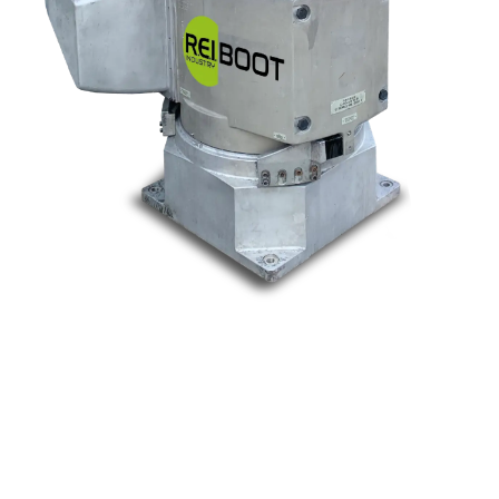
Nos marques
Allen-Bradley
Indramat
ABB
Lenze
Schneider