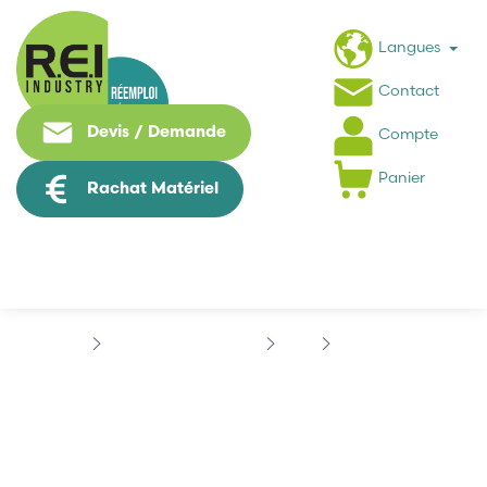
Langues
Contact
Devis / Demande
Compte
Panier
Rachat Matériel
Contrôle Commande
B&R
X20 SYSTEM
B&R X20DO9322
B&R X20DO9322