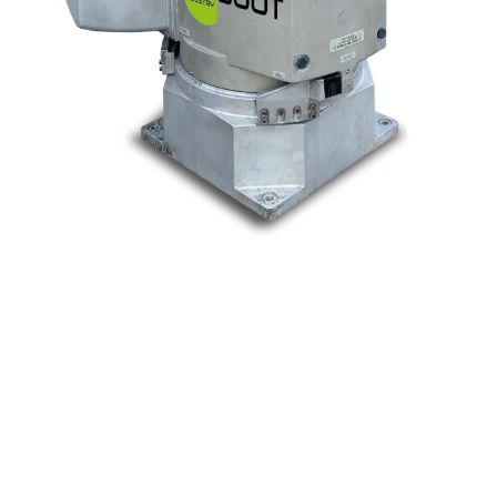
Nos marques
Allen-Bradley
Indramat
ABB
Lenze
Schneider
Siemens
Philips