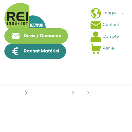
Langues
Contact
Devis / Demande
Compte
Panier
Rachat Matériel
Contrôle Commande
B&R
X20 SYSTEM
B&R X20AI4622
B&R X20AI4622