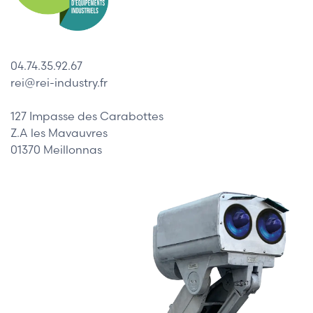
04.74.35.92.67
rei@rei-industry.fr
127 Impasse des Carabottes
Z.A les Mavauvres
01370 Meillonnas