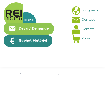
Langues
Contact
Devis / Demande
Compte
Panier
Rachat Matériel
Contrôle Commande
SIEMENS
MOBY U
MOBY U