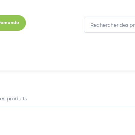
 Demande
s
Marques
Qui sommes-nous
Expertises
SOYO