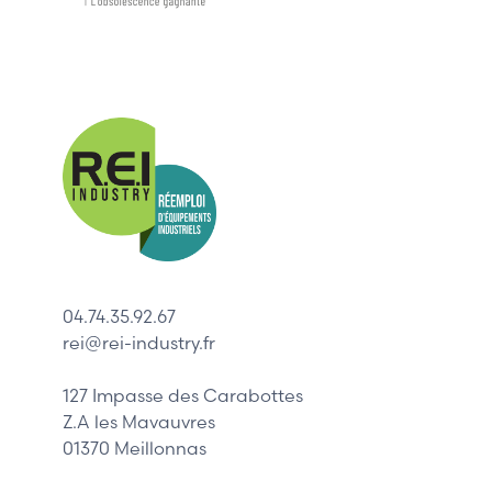
Nos mar
Allen-Bradl
Indramat
ABB
Lenze
Schneider
04.74.35.92.67
Siemens
rei@rei-industry.fr
Philips
DELL
127 Impasse des Carabottes
Z.A les Mavauvres
01370 Meillonnas