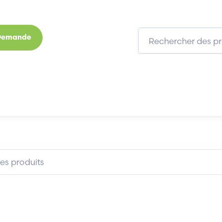
 Demande
s
Marques
Qui sommes-nous
Expertises
MAGELIS