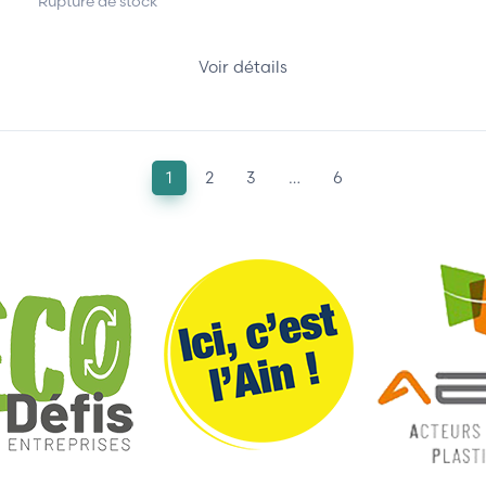
Rupture de stock
Voir détails
1
2
3
…
6