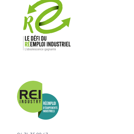
Nos mar
Allen-Bradl
Indramat
ABB
Lenze
Schneider