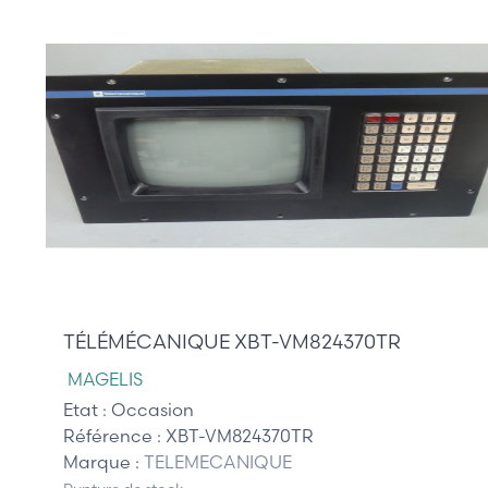
985,00 €
TÉLÉMÉCANIQUE XBT-VM824370TR
MAGELIS
Etat :
Occasion
Référence :
XBT-VM824370TR
Marque :
TELEMECANIQUE