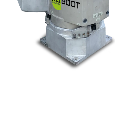
Nos marques
Allen-Bradley
Indramat
ABB
Lenze
Schneider
Siemens
Philips