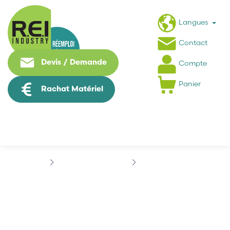
Langues
Contact
Devis / Demande
Compte
Panier
Rachat Matériel
Contrôle Commande
SEPRO
CN89
CN89