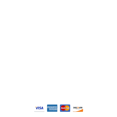
Lenze
Schneider
Siemens
Philips
DELL
Nos catégories
Contrôle Commande
Hmi / Affichage
Puissance / Conversion energie
© Tous droits réservés. Réalisé par
N2M Solution