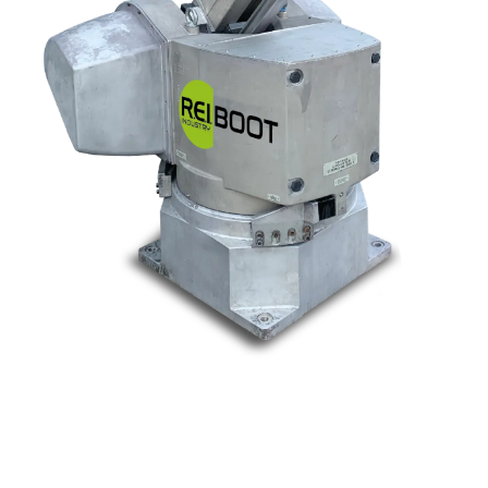
Nos marques
Allen-Bradley
Indramat
ABB