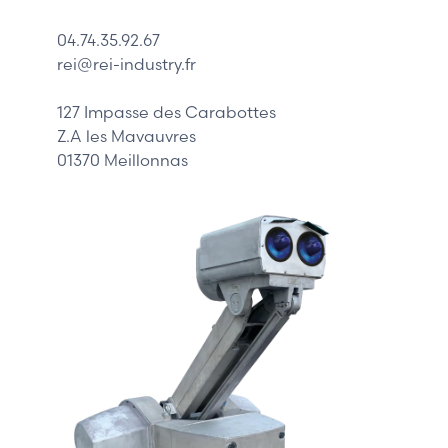
Schneider
04.74.35.92.67
Siemens
rei@rei-industry.fr
Philips
DELL
127 Impasse des Carabottes
Z.A les Mavauvres
01370 Meillonnas