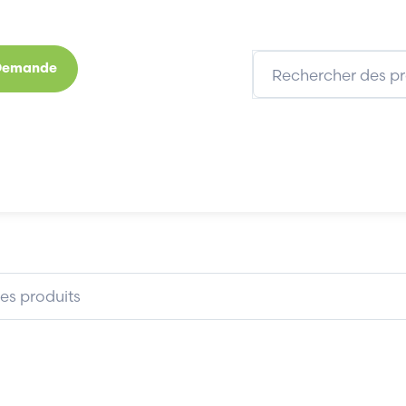
 Demande
s
Marques
Qui sommes-nous
Expertises
0
STRATIX 6000