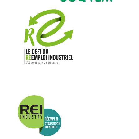
Nos mar
Allen-Bradl
Indramat
ABB
Lenze