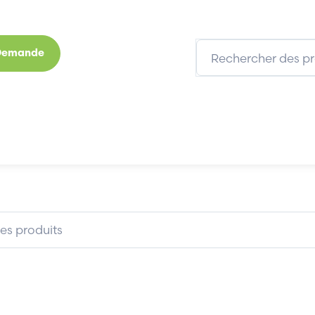
 Demande
s
Marques
Qui sommes-nous
Expertises
IP67