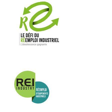
Nos mar
Allen-Bradl
Indramat
ABB
Lenze
Schneider