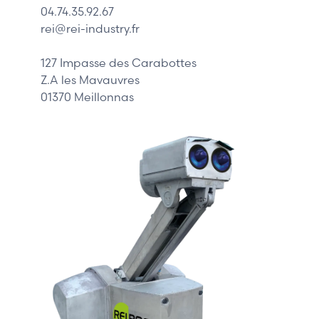
04.74.35.92.67
Siemens
rei@rei-industry.fr
Philips
DELL
127 Impasse des Carabottes
Z.A les Mavauvres
01370 Meillonnas