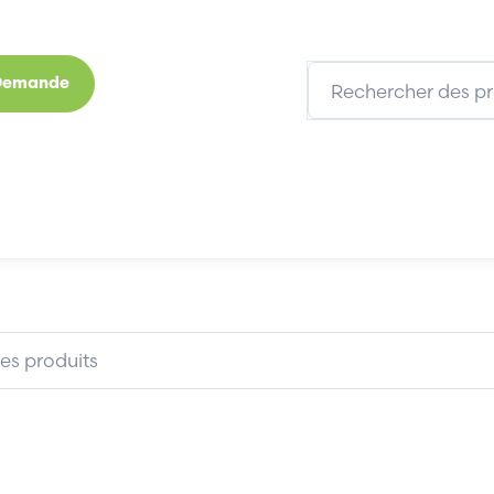
 Demande
s
Marques
Qui sommes-nous
Expertises
TELE