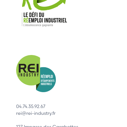
Nos mar
Allen-Bradl
Indramat
ABB
Lenze
Schneider
04.74.35.92.67
Siemens
rei@rei-industry.fr
Philips
DELL
127 Impasse des Carabottes