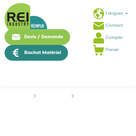
Langues
Contact
Devis / Demande
Compte
Panier
Rachat Matériel
Hmi / Affichage
SIEMENS
OP35
OP35