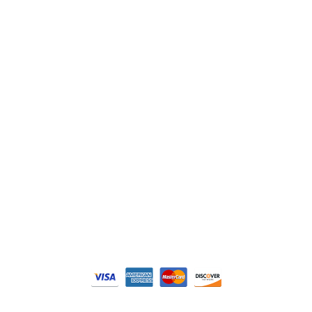
Lenze
Schneider
Siemens
Philips
DELL
Nos catégories
Contrôle Commande
Hmi / Affichage
Puissance / Conversion energie
© Tous droits réservés. Réalisé par
N2M Solution