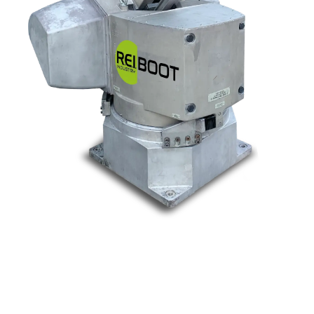
Nos marques
Allen-Bradley
Indramat
ABB