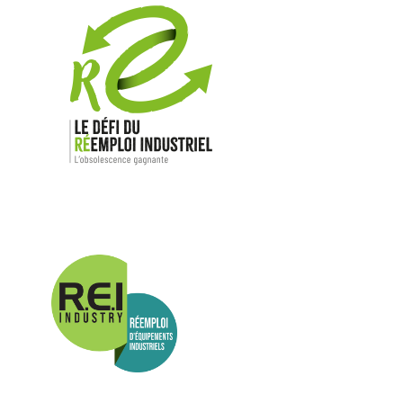
Nos mar
Allen-Bradl
Indramat
ABB
Lenze
Schneider