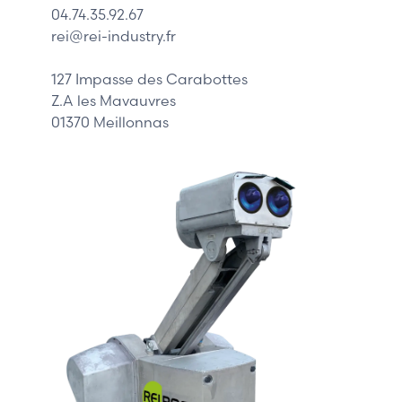
04.74.35.92.67
Siemens
rei@rei-industry.fr
Philips
DELL
127 Impasse des Carabottes
Z.A les Mavauvres
01370 Meillonnas