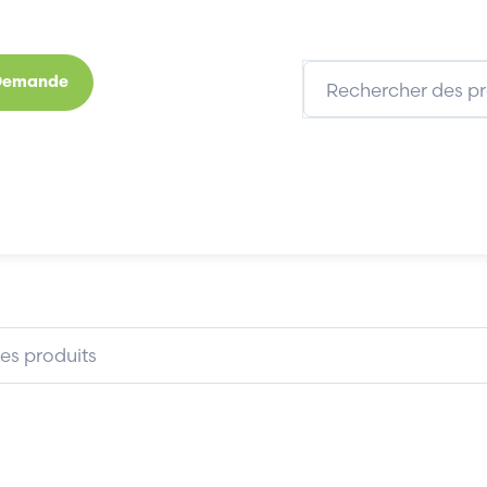
 Demande
s
Marques
Qui sommes-nous
Expertises
MICROVIEW