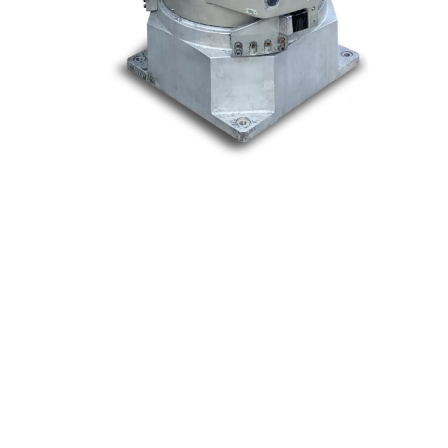
Nos marques
Allen-Bradley
Indramat
ABB
Lenze
Schneider
Siemens
Philips
DELL