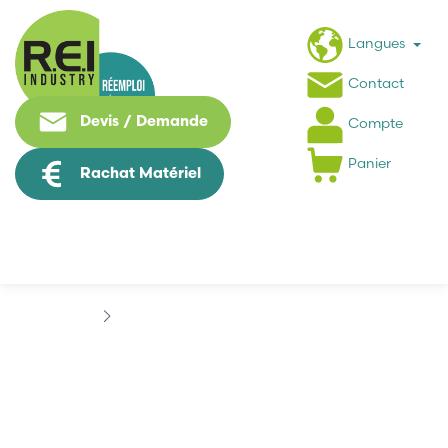
Langues
Contact
Devis / Demande
Compte
Panier
Rachat Matériel
Puissance / Conversion energie
AEG
AEG