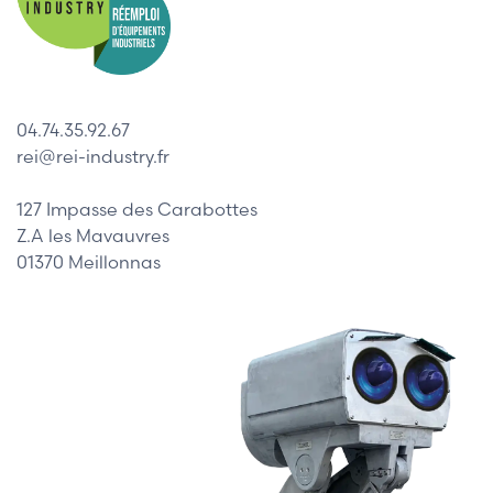
04.74.35.92.67
rei@rei-industry.fr
127 Impasse des Carabottes
Z.A les Mavauvres
01370 Meillonnas