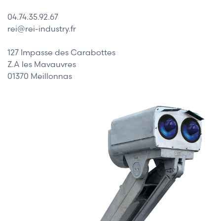
04.74.35.92.67
rei@rei-industry.fr
127 Impasse des Carabottes
Z.A les Mavauvres
01370 Meillonnas