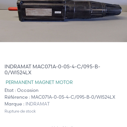
0,00 €
INDRAMAT MAC071A-0-0S-4-C/095-B-
0/WI524LX
PERMANENT MAGNET MOTOR
Etat :
Occasion
Référence :
MAC071A-0-0S-4-C/095-B-0/WI524LX
Marque :
INDRAMAT
Rupture de stock