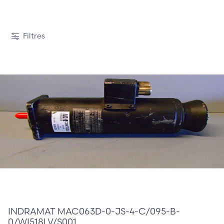
1 / 3
Filtres
510,00 €
INDRAMAT MAC063D-0-JS-4-C/095-B-
0/WI518LV/S001