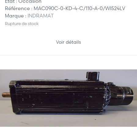
Etat :
Occasion
Référence :
MAC090C-0-KD-4-C/110-A-0/WI524LV
Marque :
INDRAMAT
Rupture de stock
Voir détails