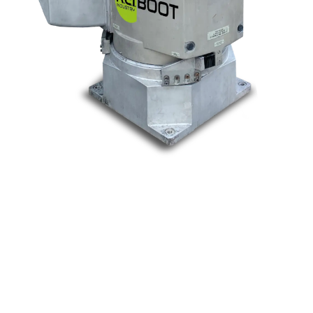
Nos marques
Allen-Bradley
Indramat
ABB
Lenze
Schneider
Siemens
Philips