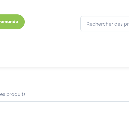
 Demande
s
Marques
Qui sommes-nous
Expertises
DIGITAX