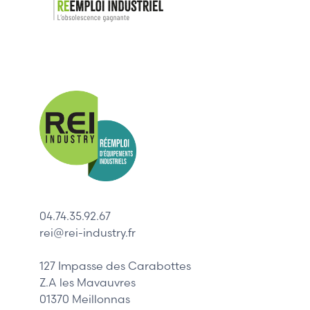
Nos mar
Allen-Bradl
Indramat
ABB
Lenze
Schneider
04.74.35.92.67
Siemens
rei@rei-industry.fr
Philips
DELL
127 Impasse des Carabottes
Z.A les Mavauvres
01370 Meillonnas