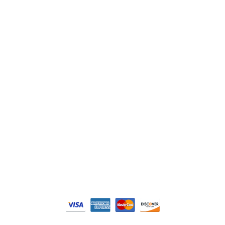
Lenze
Schneider
Siemens
Philips
DELL
Nos catégories
Contrôle Commande
Hmi / Affichage
Puissance / Conversion energie
© Tous droits réservés. Réalisé par
N2M Solution