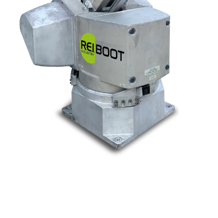
Nos marques
Allen-Bradley
Indramat
ABB