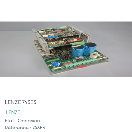
510,00 €
LENZE 743E3
LENZE
Etat :
Occasion
Référence :
743E3