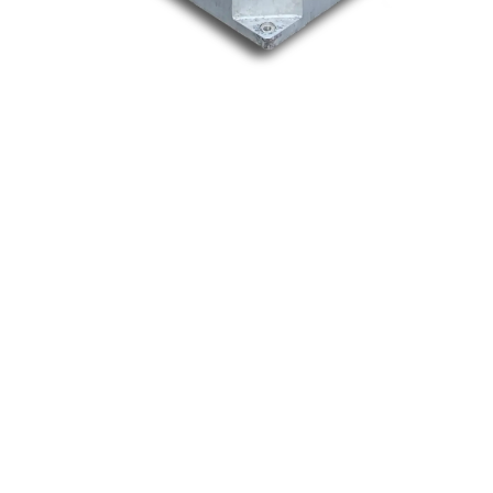
Nos marques
Allen-Bradley
Indramat
ABB
Lenze
Schneider
Siemens
Philips
DELL
Nos catégories
Contrôle Commande
Hmi / Affichage