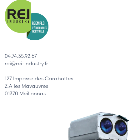
04.74.35.92.67
rei@rei-industry.fr
127 Impasse des Carabottes
Z.A les Mavauvres
01370 Meillonnas