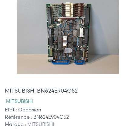
455,00 €
MITSUBISHI BN624E904G52
MITSUBISHI
Etat :
Occasion
Référence :
BN624E904G52
Marque :
MITSUBISHI