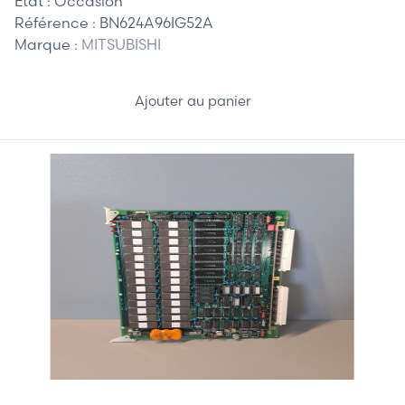
Etat :
Occasion
Référence :
BN624A96IG52A
Marque :
MITSUBISHI
Ajouter au panier
145,00 €