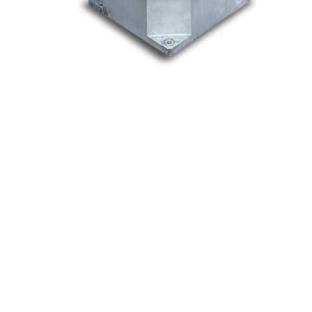
Nos marques
Allen-Bradley
Indramat
ABB
Lenze
Schneider
Siemens
Philips
DELL
Nos catégories
Contrôle Commande