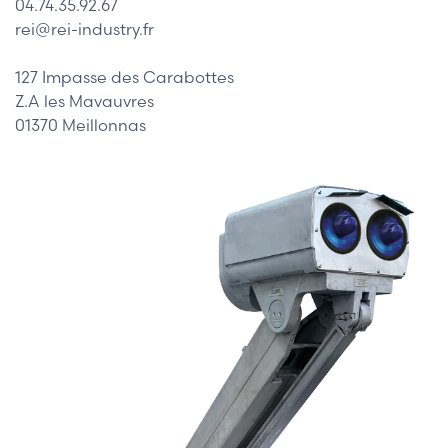
04.74.35.92.67
rei@rei-industry.fr
127 Impasse des Carabottes
Z.A les Mavauvres
01370 Meillonnas