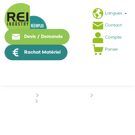
Langues
Contact
Devis / Demande
Compte
Panier
Rachat Matériel
Informatique Industrielle
3COM
3COM 3C509B-TPO-03-0020-010
3COM 3C509B-TPO-03-
0020-010