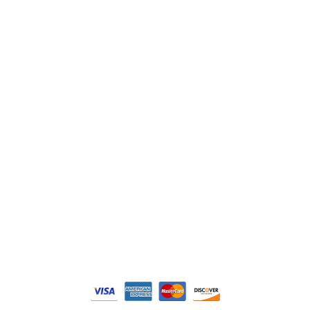
ABB
Lenze
Schneider
Siemens
Philips
DELL
Nos catégories
Contrôle Commande
Hmi / Affichage
Puissance / Conversion energie
© Tous droits réservés. Réalisé par
N2M Solution