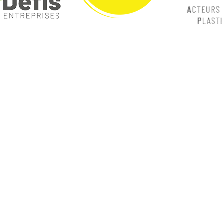
ques
Nos catégories
ey
Contrôle Commande
Hmi / Affichage
Puissance / Conversion energie