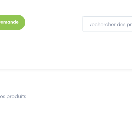
 Demande
s
Marques
Qui sommes-nous
Expertises
3COM 3C515-TX