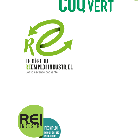
Nos mar
Allen-Bradl
Indramat
ABB