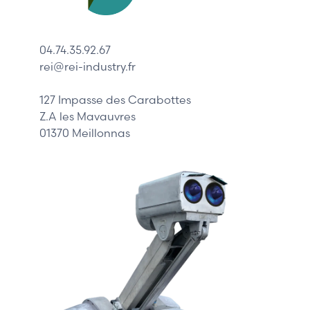
Lenze
Schneider
04.74.35.92.67
Siemens
rei@rei-industry.fr
Philips
DELL
127 Impasse des Carabottes
Z.A les Mavauvres
01370 Meillonnas