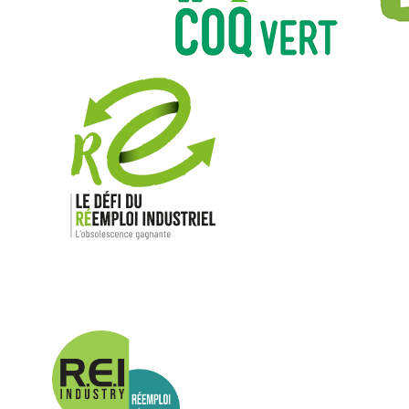
Nos mar
Allen-Bradl
Indramat