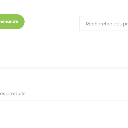
 Demande
s
Marques
Qui sommes-nous
Expertises
-M
3COM 3C905CX-TX-M