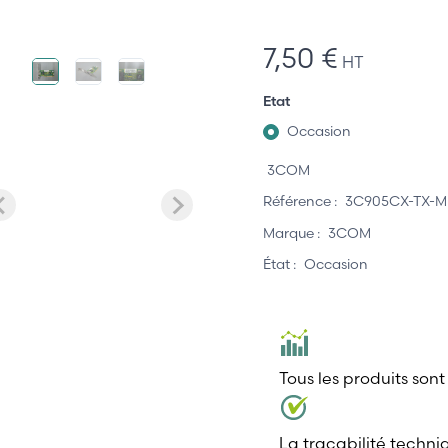
7,50 €
HT
Etat
Occasion
3COM
Référence :
3C905CX-TX-M
Marque :
3COM
État :
Occasion
Tous les produits sont
La traçabilité techni