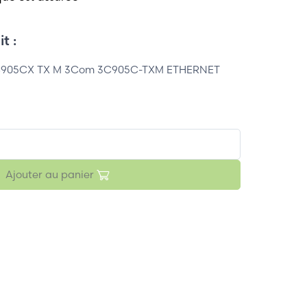
t :
905CX TX M 3Com 3C905C-TXM ETHERNET
Ajouter au panier