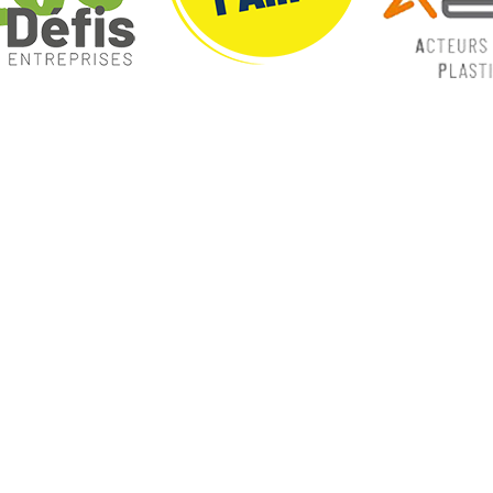
ques
Nos catégories
ey
Contrôle Commande
Hmi / Affichage