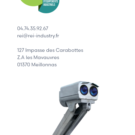
ABB
Lenze
Schneider
04.74.35.92.67
Siemens
rei@rei-industry.fr
Philips
DELL
127 Impasse des Carabottes
Z.A les Mavauvres
01370 Meillonnas