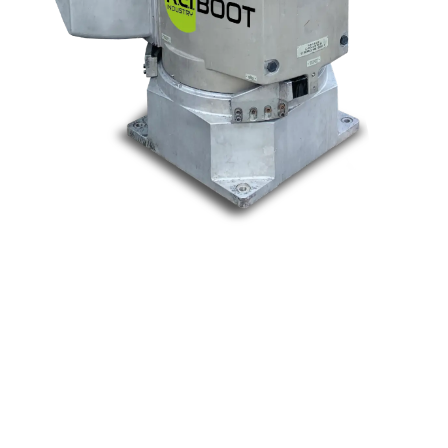
Nos marques
Allen-Bradley
Indramat
ABB
Lenze
Schneider
Siemens
Philips