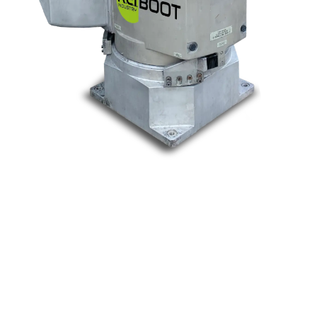
Nos marques
Allen-Bradley
Indramat
ABB
Lenze
Schneider
Siemens
Philips