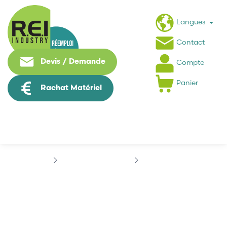
Langues
Contact
Devis / Demande
Compte
Panier
Rachat Matériel
Contrôle Commande
ABB
DSQC
DSQC