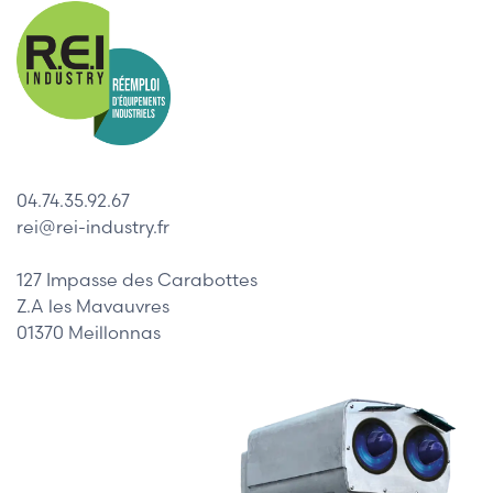
04.74.35.92.67
rei@rei-industry.fr
127 Impasse des Carabottes
Z.A les Mavauvres
01370 Meillonnas