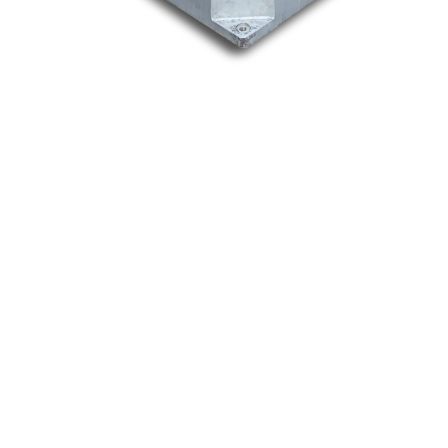
Nos marques
Allen-Bradley
Indramat
ABB
Lenze
Schneider
Siemens
Philips
DELL
Nos catégories
Contrôle Commande
Hmi / Affichage