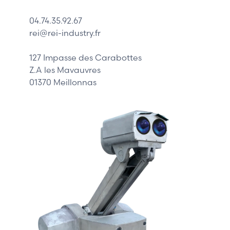
Schneider
04.74.35.92.67
Siemens
rei@rei-industry.fr
Philips
DELL
127 Impasse des Carabottes
Z.A les Mavauvres
01370 Meillonnas