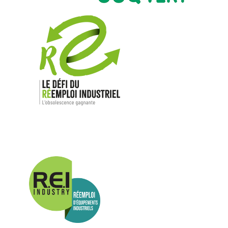
Nos mar
Allen-Bradl
Indramat
ABB
Lenze