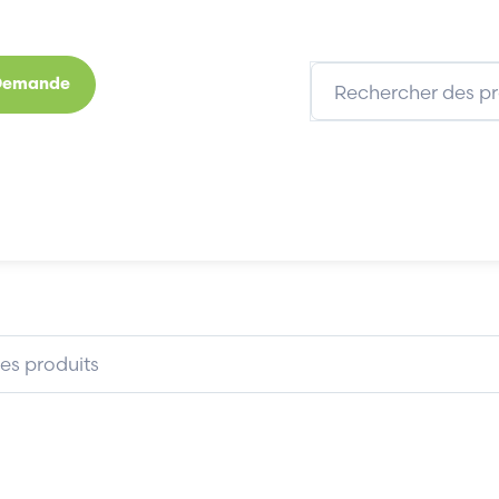
 Demande
s
Marques
Qui sommes-nous
Expertises
PC577