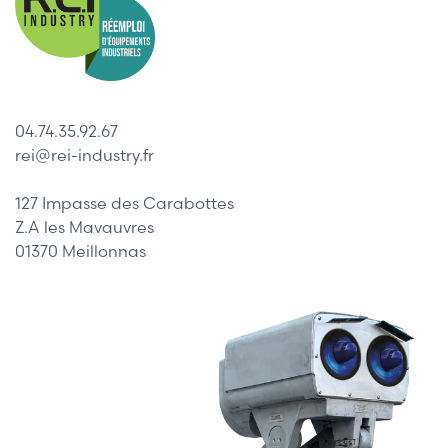
04.74.35.92.67
rei@rei-industry.fr
127 Impasse des Carabottes
Z.A les Mavauvres
01370 Meillonnas