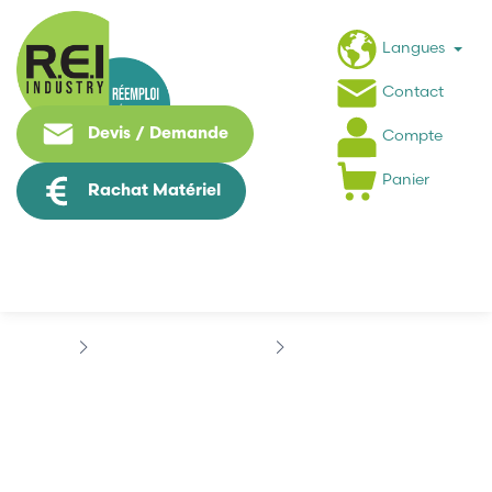
Langues
Contact
Devis / Demande
Compte
Panier
Rachat Matériel
Informatique Industrielle
3COM
ETHERLINK
ETHERLINK