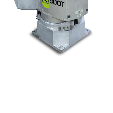
Nos marques
Allen-Bradley
Indramat
ABB
Lenze
Schneider
Siemens
Philips