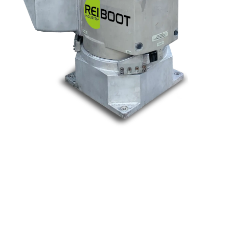
Nos marques
Allen-Bradley
Indramat
ABB
Lenze
Schneider
Siemens