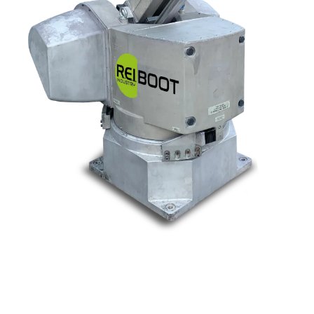
Nos marques
Allen-Bradley
Indramat
ABB