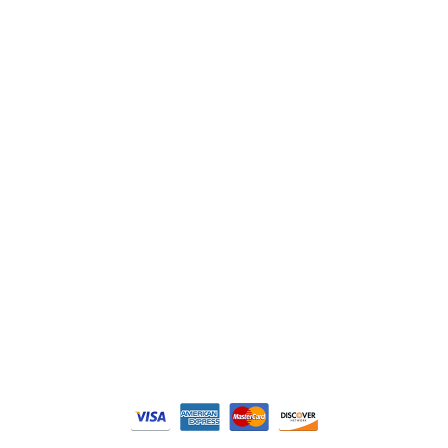
Lenze
Schneider
Siemens
Philips
DELL
Nos catégories
Contrôle Commande
Hmi / Affichage
Puissance / Conversion energie
© Tous droits réservés. Réalisé par
N2M Solution