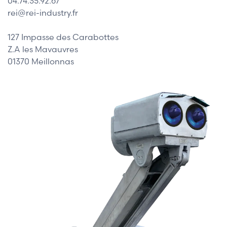
04.74.35.92.67
rei@rei-industry.fr
127 Impasse des Carabottes
Z.A les Mavauvres
01370 Meillonnas