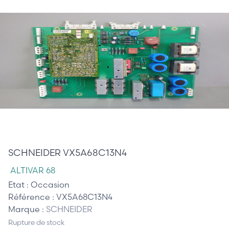
510,00 €
SCHNEIDER VX5A68C13N4
ALTIVAR 68
Etat :
Occasion
Référence :
VX5A68C13N4
Marque :
SCHNEIDER
Rupture de stock