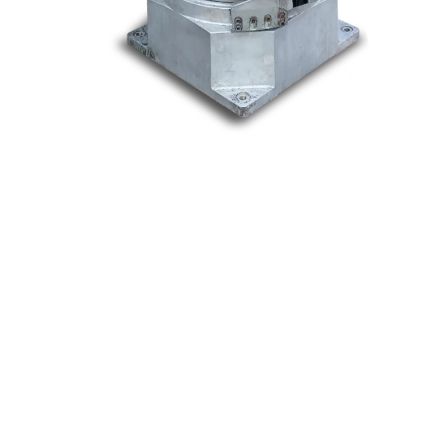
Nos marques
Allen-Bradley
Indramat
ABB
Lenze
Schneider
Siemens
Philips
DELL
Nos catégories