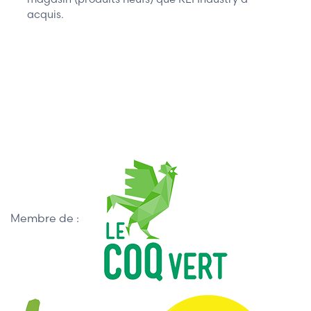
acquis.
Membre de :