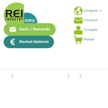
Langues
Contact
Devis / Demande
Compte
Panier
Rachat Matériel
Machine Speciale / Carte Metier
ABB
ABB NVAR-31
ABB NVAR-31