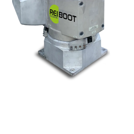
Nos marques
Allen-Bradley
Indramat
ABB
Lenze
Schneider