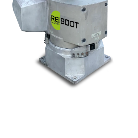
Nos marques
Allen-Bradley
Indramat
ABB
Lenze