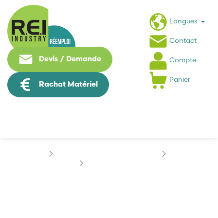
Langues
Contact
Devis / Demande
Compte
Panier
Rachat Matériel
Machine Speciale / Carte Metier
ABB
ABB VZA.V2Q03.E1
ABB VZA.V2Q03.E1