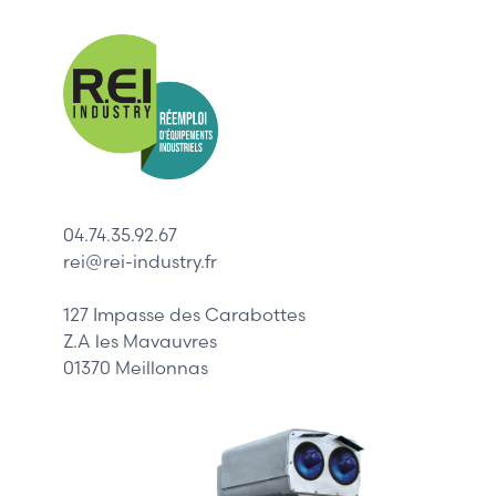
Nos mar
Allen-Bradl
Indramat
ABB
Lenze
Schneider
04.74.35.92.67
Siemens
rei@rei-industry.fr
Philips
DELL
127 Impasse des Carabottes
Z.A les Mavauvres
01370 Meillonnas