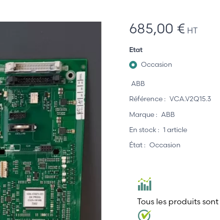
685,00 €
HT
Etat
Occasion
ABB
Référence :
VCA.V2Q15.3
Marque :
ABB
En stock :
1 article
État :
Occasion
Tous les produits sont